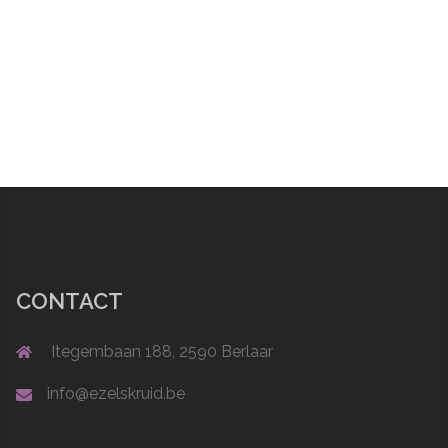
CONTACT
Itegembaan 188, 2590 Berlaar
info@ezelskruid.be