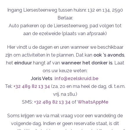
Ingang Liersesteenweg tussen huisnr. 132 en 134, 2590
Berlaar.
Auto parkeren op de Liersesteenweg, pad volgen tot
aan de ezelweide (plaats van afpsraak)
Hier vindt u de dagen en uren wanneer we beschikbaar
zijn om activiteiten in te plannen. Dat kan
ook ’s avonds
,
het
einduur
hangt af van
wanneer het donker is
. Laat
ons uw keuze weten:
Joris Vets
info@ezelskruid.be
Tel:
+32 489 82 13 34
(za, zo en ma heel de dag, di. t.e.m.
vrij. na 18u.)
SMS:
+32 489 82
13
34
of
WhatsAppMe
Soms krijgen we via mail vraag voor een wandeling de
volgende dag. Indien er geen reservatie staat, is dit